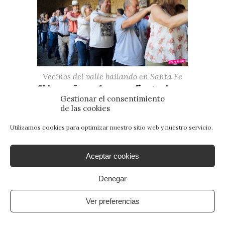
Vecinos del valle bailando en Santa Fe
Si la mañana fue una fiesta, la
tarde fue su remate. La
Gestionar el consentimiento
de las cookies
exposición de fotos despertó
muchísimo interés entre los
Utilizamos cookies para optimizar nuestro sitio web y nuestro servicio.
vecinos y Bruno y Lorena nos
pusieron a bailar a todos.
Incluso el alcalde , al principio
Aceptar cookies
un poco retraído, lo pasó pipa.
Denegar
Ver preferencias