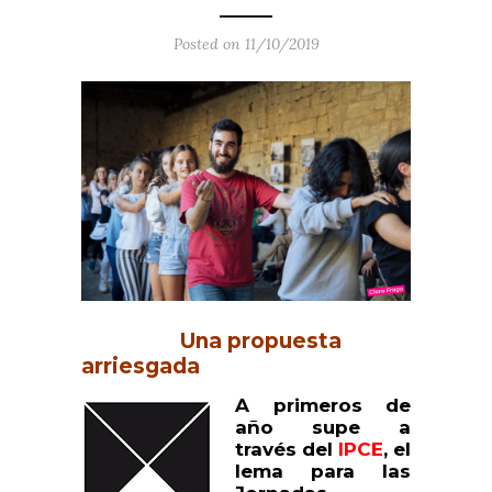
Posted on 11/10/2019
Una propuesta
arriesgada
A primeros de
año supe a
través del
IPCE
, el
lema para las