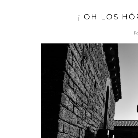
¡ OH LOS H
Po