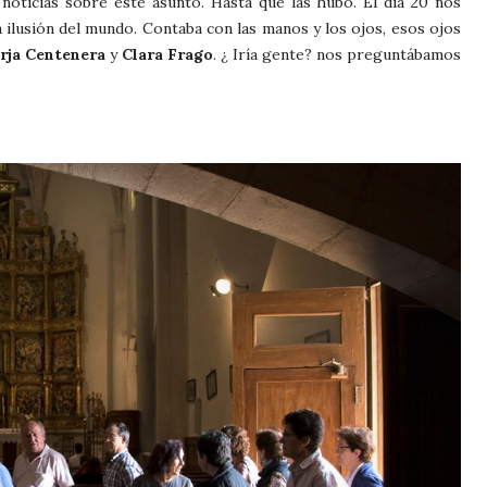
noticias sobre este asunto. Hasta que las hubo. El día 20 nos
a ilusión del mundo. Contaba con las manos y los ojos, esos ojos
rja Centenera
y
Clara Frago
. ¿ Iría gente? nos preguntábamos