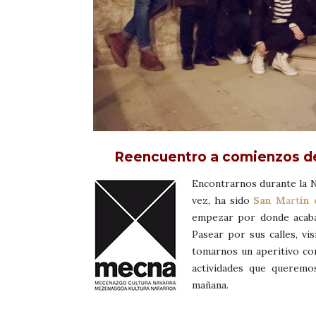
Reencuentro a comienzos d
Encontrarnos durante la N
vez, ha sido
San M
art
ín
empezar por donde acaba
Pasear por sus calles, vis
tomarnos un aperitivo co
actividades que queremo
mañana.