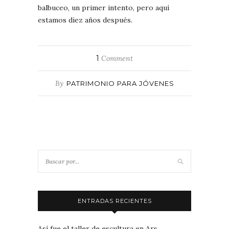
balbuceo, un primer intento, pero aquí
estamos diez años después.
1
Comment
By
PATRIMONIO PARA JÓVENES
ENTRADAS RECIENTES
Así fue el taller de escultura en Ars