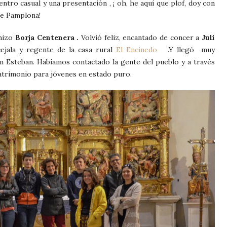
ntro casual y una presentación , ¡ oh, he aquí que plof, doy con
de Pamplona!
hizo
Borja Centenera .
Volvió feliz, encantado de concer a
Juli
jala y regente de la casa rural
El Encinedo
.Y llegó muy
an Esteban. Habíamos contactado la gente del pueblo y a través
 Patrimonio para jóvenes en estado puro.