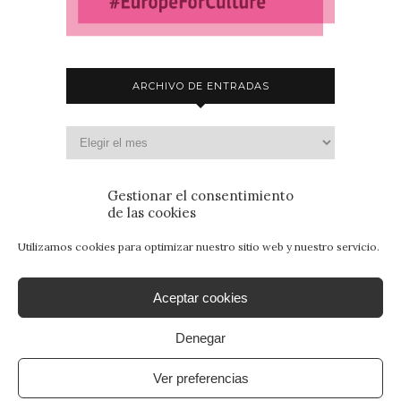
ARCHIVO DE ENTRADAS
Gestionar el consentimiento
de las cookies
Utilizamos cookies para optimizar nuestro sitio web y nuestro servicio.
Aceptar cookies
Denegar
© 2015 - Patrimonio para Jóvenes. Todos los
derechos reservados.
Aviso Legal
|
Política de
Ver preferencias
Privacidad
|
Política de Cookies
. By
SANcotec.com