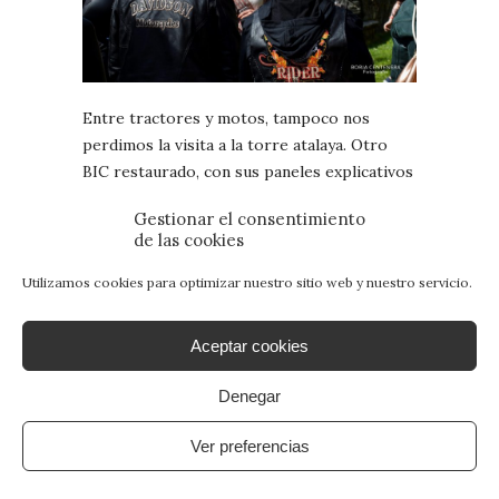
Entre tractores y motos, tampoco nos
perdimos la visita a la torre atalaya. Otro
BIC restaurado, con sus paneles explicativos
alrededor, y otro BIC también poco
Gestionar el consentimiento
conocido. Es pequeña, pero se accede bien a
de las cookies
lo alto y desde allí las vistas son preciosas
Utilizamos cookies para optimizar nuestro sitio web y nuestro servicio.
Aceptar cookies
Denegar
Ver preferencias