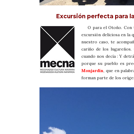
Excursión perfecta para l
O para el Otoño. Con te
excursión deliciosa en la 
nuestro caso, te acompañ
cariño de los lugareños
cuando nos decía : Y detr
porque su pueblo es prec
Monjardín
, que en palab
forman parte de los oríge