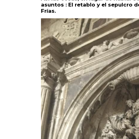
asuntos : El retablo y el sepulcro 
Frías.