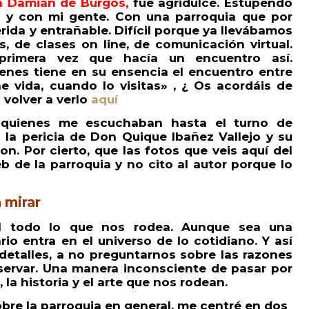
n Damián de Burgos,
fue agridulce. Estupendo
 y con mi gente. Con una parroquia que por
ida y entrañable. Difícil porque ya llevábamos
 de clases on line, de comunicación virtual.
rimera vez que hacía un encuentro así.
enes tiene en su ensencia el encuentro entre
ne vida, cuando lo visitas» , ¿ Os acordáis de
 volver a verlo
aquí
a quienes me escuchaban hasta el turno de
 la pericia de Don Quique Ibañez Vallejo y su
on. Por cierto, que las fotos que veis aquí del
b de la parroquia y no cito al autor porque lo
 mirar
 todo lo que nos rodea. Aunque sea una
ario entra en el universo de lo cotidiano. Y así
detalles, a no preguntarnos sobre las razones
bservar. Una manera inconsciente de pasar por
 la historia y el arte que nos rodean.
sobre la parroquia en general, me centré en dos