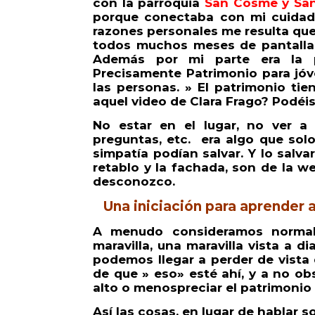
con la parroquia
San Cosme y
Sa
porque conectaba con mi cuidad
razones personales me resulta quer
todos muchos meses de pantallas,
Además por mi parte era la p
Precisamente Patrimonio para jóv
las personas. » El patrimonio tie
aquel video de Clara Frago? Podéis
No estar en el lugar, no ver 
preguntas, etc. era algo que solo
simpatía podían salvar. Y lo salvar
retablo y la fachada, son de la we
desconozco.
Una iniciación para aprender a
A menudo consideramos normal
maravilla, una maravilla vista a di
podemos llegar a perder de vista 
de que » eso» esté ahí, y a no o
alto o menospreciar el patrimonio ,
Así las cosas, en lugar de hablar 