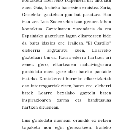
kontaketa laburreko txapelketa bat antolatu
zuen. Gaia, Iruñeko harresien eraistea. Saria,
Griseleko gazteluan gau bat pasatzea. Hau
izan zen Luis Zuecorekin izan genuen lehen
kontaktua. Gazteluaren zuzendaria da eta
Espainiako gazteluen lagun elkartearen kide
da, baita idazlea ere. Irailean, “El Castillo”
eleberria argitaratu zuen, Loarreko
gazteluari buruz. Itxura ederra hartzen ari
zenez gero, elkartearen mahai-ingurura
gonbidatu nuen, gure afari bateko partaide
izateko. Kontaketeei buruzko elkarrizketak
oso interesgarriak ziren, batez ere, eleberri
batek Loarre bezalako gaztelu baten
inspirazioaren xarma eta handitasuna
hartzen dituenean.
Luis gonbidatu nuenean, oraindik ez nekien
topaketa non egin genezakeen. Iraileko