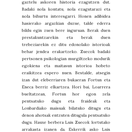
gaztelu askoren historia ezagutzen dut.
Badaki nola kontatu, nola ezagutarazi eta
nola bihurtu interesgarri. Honen adibidea
hasierako argazkian duzue, talde ederra
bildu egin zuen bere inguruan. Berak duen
prestakuntzarekin eta berak duen
trebeziarekin ez ditu edonolako istorioak
behar jendea erakartzeko. Zuecok badaki
pertsonen psikologian murgiltzeko modurik
egokiena eta maitasun istorioa hobeto
eraikitzea espero nuen. Bestalde, atsegin
izan dut eleberriaren bukaeran Fortun eta
Eneca berriz elkartzea. Hori bai, Loarrera
bueltatzean, Fortun hor egon zela
pentsatuko dugu eta fraideak eta
Lonbardiako maisuak bilatuko ditugu eta
denon ahotsak entzuten ditugula pentsatuko
dugu. Hauxe berbera Luis Zuecok lortutako
arrakasta izanen da. Eskerrik asko Luis