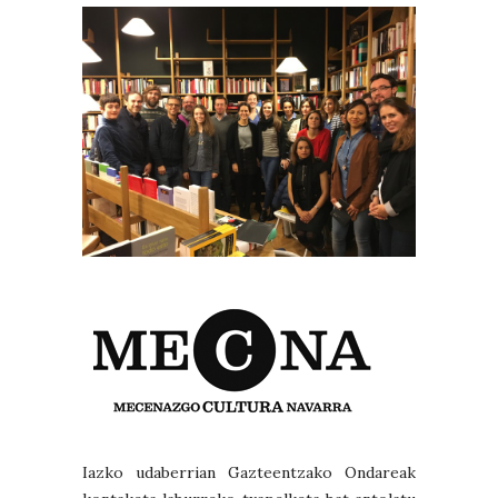
Iazko udaberrian Gazteentzako Ondareak