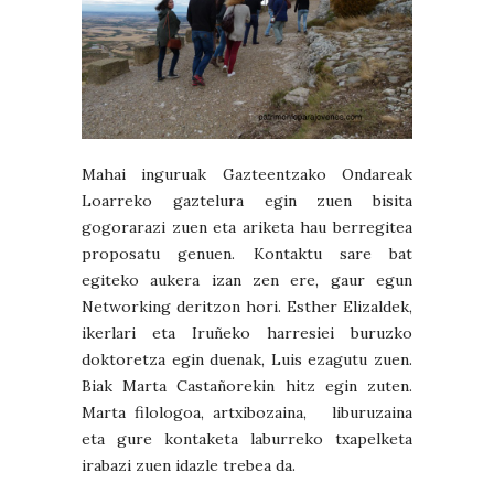
Mahai inguruak Gazteentzako Ondareak
Loarreko gaztelura egin zuen bisita
gogorarazi zuen eta ariketa hau berregitea
proposatu genuen. Kontaktu sare bat
egiteko aukera izan zen ere, gaur egun
Networking deritzon hori. Esther Elizaldek,
ikerlari eta Iruñeko harresiei buruzko
doktoretza egin duenak, Luis ezagutu zuen.
Biak Marta Castañorekin hitz egin zuten.
Marta filologoa, artxibozaina, liburuzaina
eta gure kontaketa laburreko txapelketa
irabazi zuen idazle trebea da.