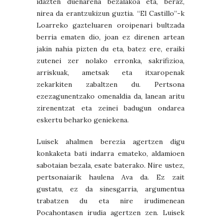
idazten duenarena bezalakoa eta, beraz,
nirea da erantzukizun guztia. “El Castillo”-k
Loarreko gazteluaren oroipenari bultzada
berria ematen dio, joan ez direnen artean
jakin nahia pizten du eta, batez ere, eraiki
zutenei zer nolako erronka, sakrifizioa,
arriskuak, ametsak eta itxaropenak
zekarkiten zabaltzen du. Pertsona
ezezagunentzako omenaldia da, lanean aritu
zirenentzat eta zeinei badugun ondarea
eskertu beharko geniekena.
Luisek ahalmen berezia agertzen digu
konkaketa bati indarra emateko, aldamioen
sabotaian bezala, esate baterako. Nire ustez,
pertsonaiarik haulena Ava da. Ez zait
gustatu, ez da sinesgarria, argumentua
trabatzen du eta nire irudimenean
Pocahontasen irudia agertzen zen. Luisek