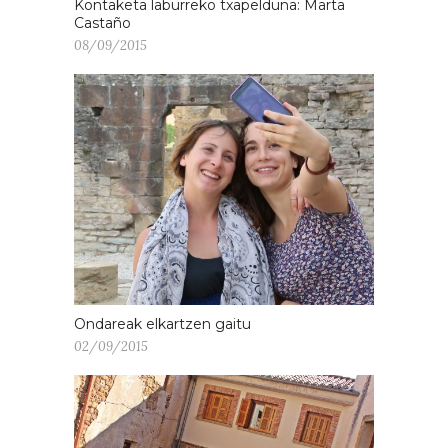
Kontaketa laburreko txapelduna: Marta
Castaño
08/09/2015
Ondareak elkartzen gaitu
02/09/2015