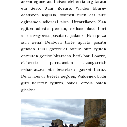
azken egunetan, Luisen eleberria argitaratu
eta gero,
Dani Rosino,
Walden liburu-
dendaren nagusia, bisitatu nuen eta nire
egitasmoa adierazi nion. Urtarrilaren 23an
egitea adostu genuen, orduan data hori
urrun zegoena, pasatu da jadanik. ¡Hori poza
izan zena! Denbora tarte aparta pasatu
genuen Luisi gazteluei buruz hitz egiten
entzuten genion bitartean, batik bat, Loarre,
eleberria, pertsonaien ezaugarriak
zehaztatzea eta bestelako gauzei buruz.
Dena liburuz beteta zegoen, Waldenek badu
giro berezia: egurra, bakea, etxola baten
gisakoa…