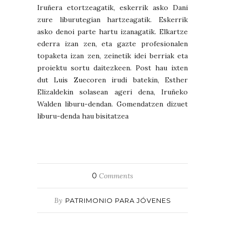
Iruñera etortzeagatik, eskerrik asko Dani
zure liburutegian hartzeagatik. Eskerrik
asko denoi parte hartu izanagatik. Elkartze
ederra izan zen, eta gazte profesionalen
topaketa izan zen, zeinetik idei berriak eta
proiektu sortu daitezkeen. Post hau ixten
dut Luis Zuecoren irudi batekin, Esther
Elizaldekin solasean ageri dena, Iruñeko
Walden liburu-dendan. Gomendatzen dizuet
liburu-denda hau bisitatzea
0
Comments
By
PATRIMONIO PARA JÓVENES