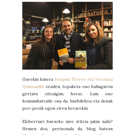
Gurekin batera
Joaquin Torres eta Veronica
Quintanilla
zeuden, topaketa oso baliagarria
gertatu zitzaigun, beraz. Luis oso
komunikatzaile ona da, hurbilekoa eta denak
poz-pozik egon ziren berarekin.
Eleberriari buruzko nire iritzia jakin nahi?
Hemen doa, pertsonala da, blog batean