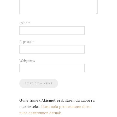
Izena
*
E-posta
*
Webgunea
Gune honek Akismet erabiltzen du zaborra
murrizteko.
Ikusi nola prozesatzen diren
zure erantzunen datuak.