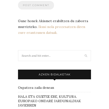
Gune honek Akismet erabiltzen du zaborra
murrizteko.
Ikusi nola prozesatzen diren
zure erantzunen datuak.
AZKEN BIDALKETAK
Ospatzea zaila denean
HALA ETA GUZTIZ ERE, KULTURA.
EUROPAKO ONDARE JARDUNALDIAK
JAVIERREN