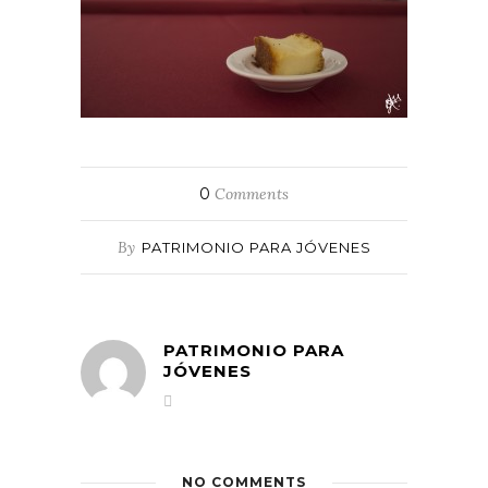
0
Comments
By
PATRIMONIO PARA JÓVENES
PATRIMONIO PARA
JÓVENES
NO COMMENTS