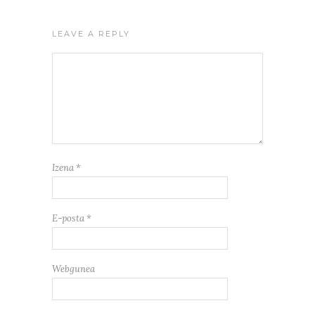
LEAVE A REPLY
Izena
*
E-posta
*
Webgunea