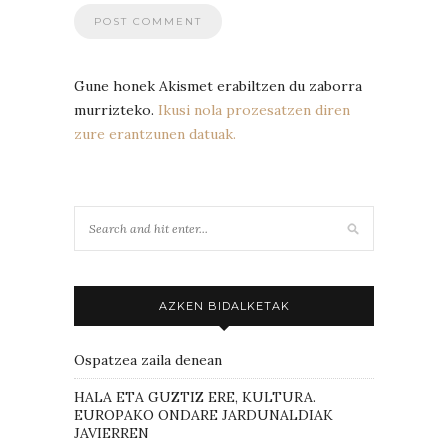
Gune honek Akismet erabiltzen du zaborra
murrizteko.
Ikusi nola prozesatzen diren
zure erantzunen datuak.
AZKEN BIDALKETAK
Ospatzea zaila denean
HALA ETA GUZTIZ ERE, KULTURA.
EUROPAKO ONDARE JARDUNALDIAK
JAVIERREN