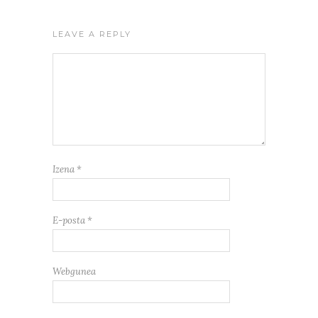
LEAVE A REPLY
Izena
*
E-posta
*
Webgunea