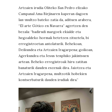
Artzaien irudia Oliteko San Pedro elizako
Campanal Ama Birjinaren kaperan dagoen
lan-multzo bateko zatia da, adituen arabera,
“El arte Gótico en Navarra” agertzen den
bezala: “badirudi margoek ekialde eta
hegoaldeko hormak betetzen zituztela, bi
erregistroetan antolaturik. Behekoan,
Deikundea eta Artzaien Iragarpena; goikoan,
Agerkundea eta Jesus tenpluko jakintsuen
artean. Beheko erregistroak hiru zatitan
banaturik dauden eszenak dira. Jaiotzea eta
Artzaien Iragarpena, multzotik hobekien
kontserbaturik dauden irudiak dira.”