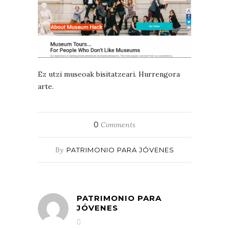
Ez utzi museoak bisitatzeari. Hurrengora
arte.
0
Comments
By
PATRIMONIO PARA JÓVENES
PATRIMONIO PARA
JÓVENES