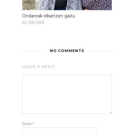
Ondareak elkartzen gaitu
02/09/2015
NO COMMENTS
LEAVE A REPLY
Izena
*