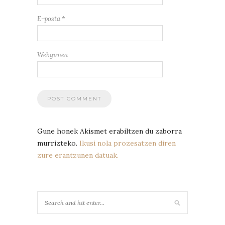
E-posta
*
Webgunea
Gune honek Akismet erabiltzen du zaborra
murrizteko.
Ikusi nola prozesatzen diren
zure erantzunen datuak.