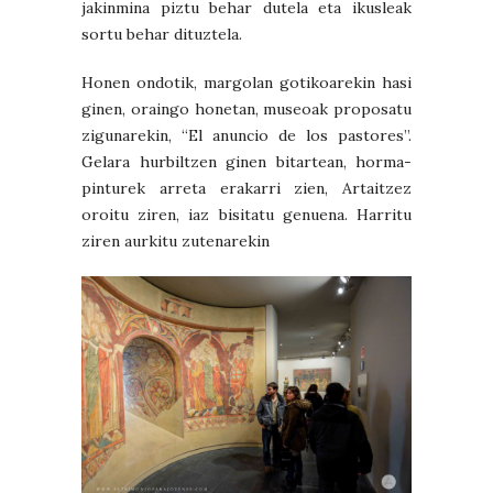
jakinmina piztu behar dutela eta ikusleak
sortu behar dituztela.
Honen ondotik, margolan gotikoarekin hasi
ginen, oraingo honetan, museoak proposatu
zigunarekin, “El anuncio de los pastores”.
Gelara hurbiltzen ginen bitartean, horma-
pinturek arreta erakarri zien, Artaitzez
oroitu ziren, iaz bisitatu genuena. Harritu
ziren aurkitu zutenarekin