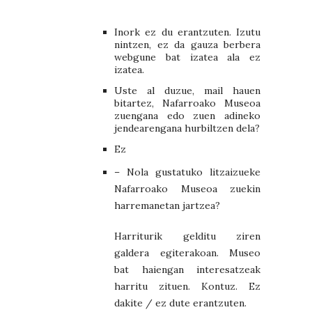
Inork ez du erantzuten. Izutu
nintzen, ez da gauza berbera
webgune bat izatea ala ez
izatea.
Uste al duzue, mail hauen
bitartez, Nafarroako Museoa
zuengana edo zuen adineko
jendearengana hurbiltzen dela?
Ez
– Nola gustatuko litzaizueke
Nafarroako Museoa zuekin
harremanetan jartzea?
Harriturik gelditu ziren
galdera egiterakoan. Museo
bat haiengan interesatzeak
harritu zituen. Kontuz. Ez
dakite / ez dute erantzuten.