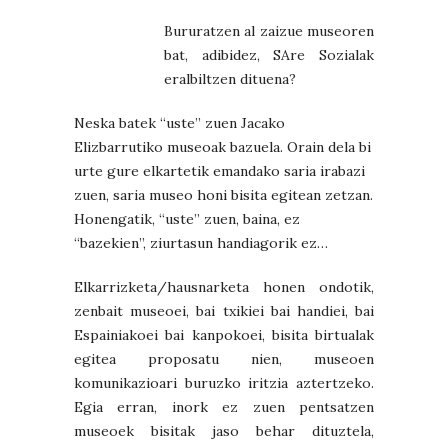
Bururatzen al zaizue museoren
bat, adibidez, SAre Sozialak
eralbiltzen dituena?
Neska batek “uste” zuen Jacako
Elizbarrutiko museoak bazuela. Orain dela bi
urte gure elkartetik emandako saria irabazi
zuen, saria museo honi bisita egitean zetzan.
Honengatik, “uste” zuen, baina, ez
“bazekien”, ziurtasun handiagorik ez…
Elkarrizketa/hausnarketa honen ondotik,
zenbait museoei, bai txikiei bai handiei, bai
Espainiakoei bai kanpokoei, bisita birtualak
egitea proposatu nien, museoen
komunikazioari buruzko iritzia aztertzeko.
Egia erran, inork ez zuen pentsatzen
museoek bisitak jaso behar dituztela,