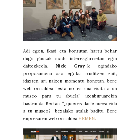
Adi egon, ikasi eta kontutan hartu behar
dugu gauzak modu interesgarrietan egin
daitezkeela.
Nick Gray
-k egindako
proposamena oso egokia iruditzen zait,
idazten ari naizen momentu honetan, bere
web orrialdea “esta no es una visita a un
museo para tu abuela” izenburuarekin
hasten da. Bertan, “¿quieres darle nueva vida
a tu museo?” bezalako atalak baditu. Bere
enpresaren web orrialdea
HEMEN.