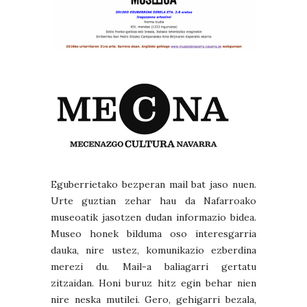
Eguberrietako bezperan mail bat jaso nuen.
Urte guztian zehar hau da Nafarroako
museoatik jasotzen dudan informazio bidea.
Museo honek bilduma oso interesgarria
dauka, nire ustez, komunikazio ezberdina
merezi du. Mail-a baliagarri gertatu
zitzaidan. Honi buruz hitz egin behar nien
nire neska mutilei. Gero, gehigarri bezala,