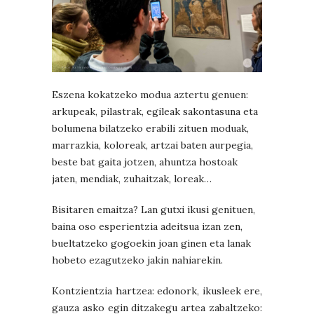
Eszena kokatzeko modua aztertu genuen:
arkupeak, pilastrak, egileak sakontasuna eta
bolumena bilatzeko erabili zituen moduak,
marrazkia, koloreak, artzai baten aurpegia,
beste bat gaita jotzen, ahuntza hostoak
jaten, mendiak, zuhaitzak, loreak…
Bisitaren emaitza? Lan gutxi ikusi genituen,
baina oso esperientzia adeitsua izan zen,
bueltatzeko gogoekin joan ginen eta lanak
hobeto ezagutzeko jakin nahiarekin.
Kontzientzia hartzea: edonork, ikusleek ere,
gauza asko egin ditzakegu artea zabaltzeko: