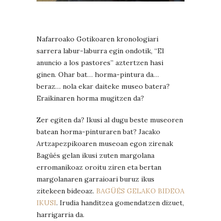
Nafarroako Gotikoaren kronologiari
sarrera labur-laburra egin ondotik, “El
anuncio a los pastores” aztertzen hasi
ginen. Ohar bat… horma-pintura da…
beraz… nola ekar daiteke museo batera?
Eraikinaren horma mugitzen da?
Zer egiten da? Ikusi al dugu beste museoren
batean horma-pinturaren bat? Jacako
Artzapezpikoaren museoan egon zirenak
Bagüés gelan ikusi zuten margolana
erromanikoaz oroitu ziren eta bertan
margolanaren garraioari buruz ikus
zitekeen bideoaz.
BAGÜÉS GELAKO BIDEOA
IKUSI
. Irudia handitzea gomendatzen dizuet,
harrigarria da.