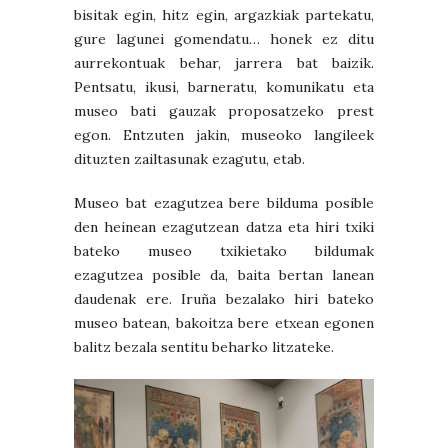
bisitak egin, hitz egin, argazkiak partekatu,
gure lagunei gomendatu… honek ez ditu
aurrekontuak behar, jarrera bat baizik.
Pentsatu, ikusi, barneratu, komunikatu eta
museo bati gauzak proposatzeko prest
egon. Entzuten jakin, museoko langileek
dituzten zailtasunak ezagutu, etab.
Museo bat ezagutzea bere bilduma posible
den heinean ezagutzean datza eta hiri txiki
bateko museo txikietako bildumak
ezagutzea posible da, baita bertan lanean
daudenak ere. Iruña bezalako hiri bateko
museo batean, bakoitza bere etxean egonen
balitz bezala sentitu beharko litzateke.