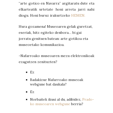
“arte gotico en Navarra” argitaratu dute eta
elkarteatik urtetate honi arreta jarri nahi
diogu. Honi buruz irakurtzeko
HEMEN.
Hura gozamena! Museoaren gelak guretzat,
eseriak, hitz egiteko denbora… bi gai
jorratu genituen batean: arte gotikoa eta
museoetako komunikazioa.
-Nafarroako museoaren mezu elektronikoak
ezagutzen zenituzten?
Ez
Badakizue Nafarroako museoak
webgune bat daukala?
Ez
Norbaitek ikusi al du, adibidez,
Prado-
ko museoaren webgune
berria?