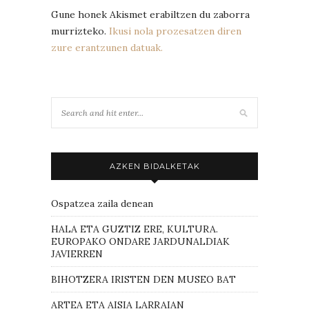
Gune honek Akismet erabiltzen du zaborra
murrizteko.
Ikusi nola prozesatzen diren
zure erantzunen datuak.
AZKEN BIDALKETAK
Ospatzea zaila denean
HALA ETA GUZTIZ ERE, KULTURA.
EUROPAKO ONDARE JARDUNALDIAK
JAVIERREN
BIHOTZERA IRISTEN DEN MUSEO BAT
ARTEA ETA AISIA LARRAIAN