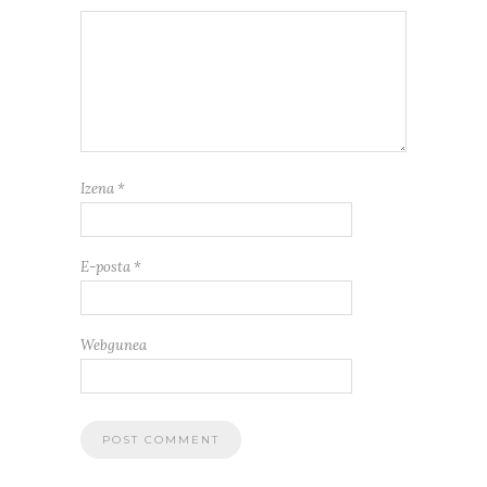
Izena
*
E-posta
*
Webgunea