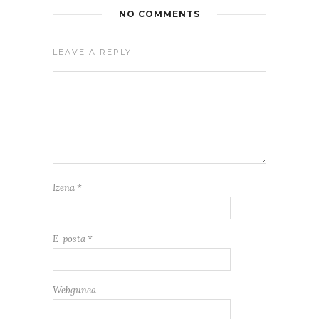
NO COMMENTS
LEAVE A REPLY
Izena
*
E-posta
*
Webgunea