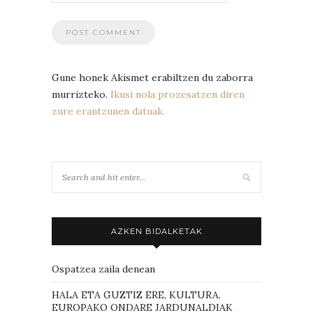
Gune honek Akismet erabiltzen du zaborra
murrizteko.
Ikusi nola prozesatzen diren
zure erantzunen datuak.
AZKEN BIDALKETAK
Ospatzea zaila denean
HALA ETA GUZTIZ ERE, KULTURA.
EUROPAKO ONDARE JARDUNALDIAK