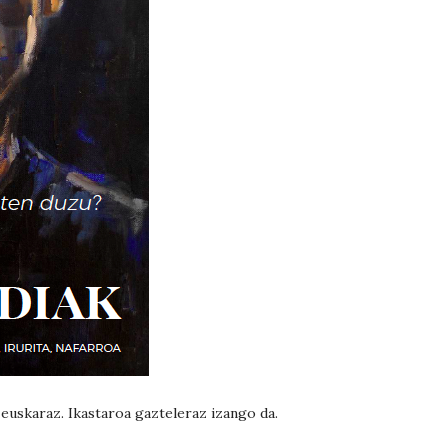
uskaraz. Ikastaroa gazteleraz izango da.