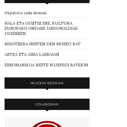
Ospatzea zaila denean
HALA ETA GUZTIZ ERE, KULTURA.
EUROPAKO ONDARE JARDUNALDIAK
JAVIERREN
BIHOTZERA IRISTEN DEN MUSEO BAT
ARTEA ETA AISIA LARRAIAN
ERROMANIKOA BESTE IKUSPEGI BATEKIN
IRUZKIN BERRIAK
COLABORAN