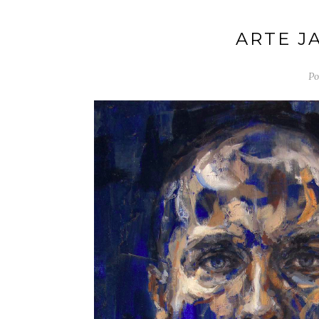
ARTE J
Po