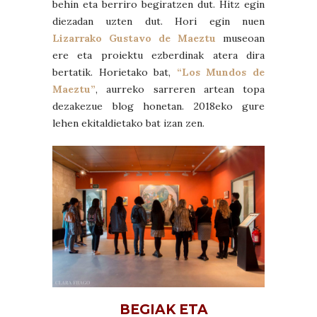
behin eta berriro begiratzen dut. Hitz egin
diezadan uzten dut. Hori egin nuen
Lizarrako Gustavo de Maeztu
museoan
ere eta proiektu ezberdinak atera dira
bertatik. Horietako bat,
“Los Mundos de
Maeztu”
, aurreko sarreren artean topa
dezakezue blog honetan. 2018eko gure
lehen ekitaldietako bat izan zen.
BEGIAK ETA