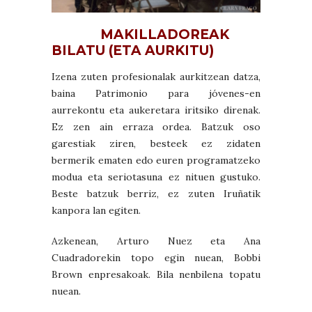
MAKILLADOREAK
BILATU (ETA AURKITU)
Izena zuten profesionalak aurkitzean datza,
baina Patrimonio para jóvenes-en
aurrekontu eta aukeretara iritsiko direnak.
Ez zen ain erraza ordea. Batzuk oso
garestiak ziren, besteek ez zidaten
bermerik ematen edo euren programatzeko
modua eta seriotasuna ez nituen gustuko.
Beste batzuk berriz, ez zuten Iruñatik
kanpora lan egiten.
Azkenean, Arturo Nuez eta Ana
Cuadradorekin topo egin nuean, Bobbi
Brown enpresakoak. Bila nenbilena topatu
nuean.