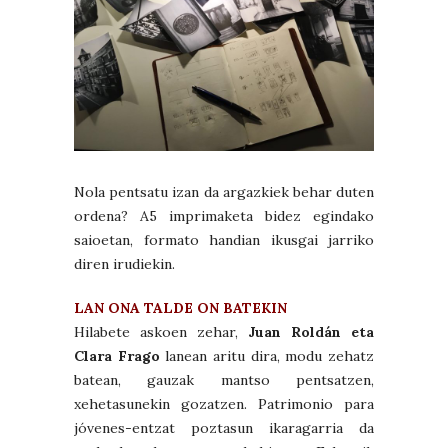
Nola pentsatu izan da argazkiek behar duten
ordena? A5 imprimaketa bidez egindako
saioetan, formato handian ikusgai jarriko
diren irudiekin.
LAN ONA TALDE ON BATEKIN
Hilabete askoen zehar,
Juan Roldán eta
Clara Frago
lanean aritu dira, modu zehatz
batean, gauzak mantso pentsatzen,
xehetasunekin gozatzen. Patrimonio para
jóvenes-entzat poztasun ikaragarria da