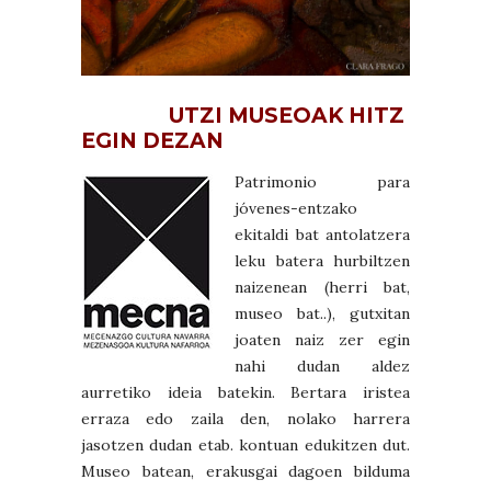
UTZI MUSEOAK HITZ
EGIN DEZAN
Patrimonio para
jóvenes-entzako
ekitaldi bat antolatzera
leku batera hurbiltzen
naizenean (herri bat,
museo bat..), gutxitan
joaten naiz zer egin
nahi dudan aldez
aurretiko ideia batekin. Bertara iristea
erraza edo zaila den, nolako harrera
jasotzen dudan etab. kontuan edukitzen dut.
Museo batean, erakusgai dagoen bilduma