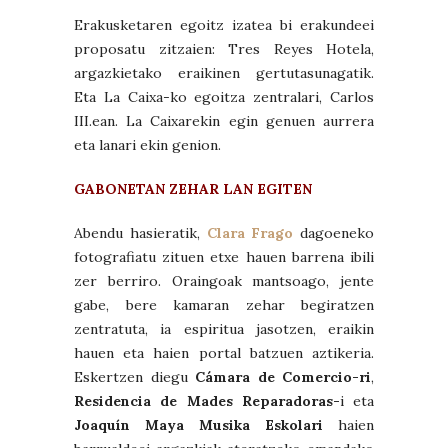
Erakusketaren egoitz izatea bi erakundeei
proposatu zitzaien: Tres Reyes Hotela,
argazkietako eraikinen gertutasunagatik.
Eta La Caixa-ko egoitza zentralari, Carlos
III.ean. La Caixarekin egin genuen aurrera
eta lanari ekin genion.
GABONETAN ZEHAR LAN EGITEN
Abendu hasieratik,
Clara Frago
dagoeneko
fotografiatu zituen etxe hauen barrena ibili
zer berriro. Oraingoak mantsoago, jente
gabe, bere kamaran zehar begiratzen
zentratuta, ia espiritua jasotzen, eraikin
hauen eta haien portal batzuen aztikeria.
Eskertzen diegu
Cámara de Comercio-ri
,
Residencia de Mades Reparadoras-
i eta
Joaquín Maya Musika Eskolari
haien