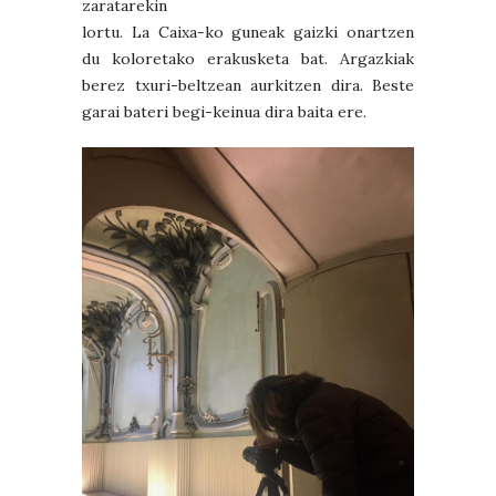
zaratarekin
lortu. La Caixa-ko guneak gaizki onartzen
du koloretako erakusketa bat. Argazkiak
berez txuri-beltzean aurkitzen dira. Beste
garai bateri begi-keinua dira baita ere.