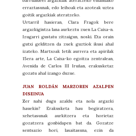
barrualdeei argazkiak ateratzeko emandako
erraztasunak, edo leihoak eta azoteak uztea
goitik argazkiak ateratzeko.
Urtarril hasieran, Clara Fragok bere
argazkigintza lana aurkeztu zuen La Caixa-n.
Izugarri gustatu zitzaigun, noski. Eta orain
gutxi gelditzen da zuek guztiok ikusi ahal
izateko. Martxoak 1etik aurrera eta apirilak
15era arte, La Caixa-ko egoitza zentralean,
Avenida de Carlos III Iruñan, erakusketaz
gozatu ahal izango duzue.
JUAN ROLDÁN MARZOREN AZALPEN
DISEINUA
Zer nahi dugu azaldu eta nola argazki
hauekin? Erakusketa hau begiratzera,
xehetasunak aurkitzera eta horietaz
gozatzera gonbidapen bat da. Gozatze
sentsazio hori, lasaitasuna, ezin da