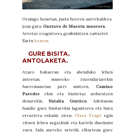
Oraingo honetan, justu horren aurrekaldera
joan gara:
Gustavo de Maeztu museora
.
Arretaz ezagutzera gonbidatzen zaituztet.
Sartu
hemen
GURE BISITA.
ANTOLAKETA.
Azaro bukaeran eta abenduko lehen
asteetan, museoko zuzendariarekin
harremanetan jarri nintzen,
Camino
Paredes
ekin eta bisitetaz arduratzen
denarekin,
Natalia Gentico
. Adeitasun
handiz gure bisitarekin laguntzera eta hura
erraztera eskaini ziren.
Clara Frago
egin
zituen lehen argazkiak eta kartela diseinatu
zuen. Jada aurreko urtetik, elkartean gure