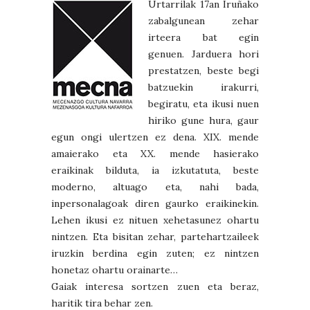
Urtarrilak 17an Iruñako
zabalgunean zehar
irteera bat egin
genuen. Jarduera hori
prestatzen, beste begi
batzuekin irakurri,
begiratu, eta ikusi nuen
hiriko gune hura, gaur
egun ongi ulertzen ez dena. XIX. mende
amaierako eta XX. mende hasierako
eraikinak bilduta, ia izkutatuta, beste
moderno, altuago eta, nahi bada,
inpersonalagoak diren gaurko eraikinekin.
Lehen ikusi ez nituen xehetasunez ohartu
nintzen. Eta bisitan zehar, partehartzaileek
iruzkin berdina egin zuten; ez nintzen
honetaz ohartu orainarte…
Gaiak interesa sortzen zuen eta beraz,
haritik tira behar zen.