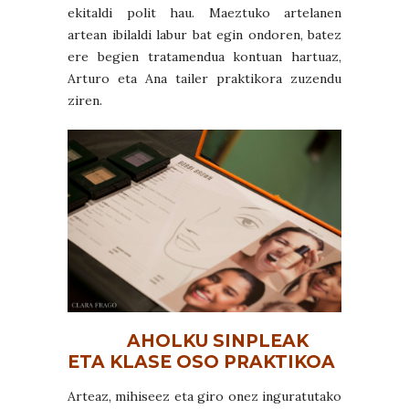
ekitaldi polit hau. Maeztuko artelanen
artean ibilaldi labur bat egin ondoren, batez
ere begien tratamendua kontuan hartuaz,
Arturo eta Ana tailer praktikora zuzendu
ziren.
AHOLKU SINPLEAK
ETA KLASE OSO PRAKTIKOA
Arteaz, mihiseez eta giro onez inguratutako