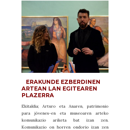
ERAKUNDE EZBERDINEN
ARTEAN LAN EGITEAREN
PLAZERRA
Ekitaldia; Arturo eta Anaren, patrimonio
para jóvenes-en eta museoaren arteko
komunikazio ariketa bat izan zen.
Komunikazio on horren ondorio izan zen