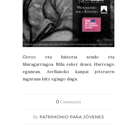
Geroz eta historia sendo eta
liluragarriagoa. Mila esker denoi. Hurrengo
egunean, Arellanoko kanpai jotzearen
inguruan hitz egingo dugu.
0
Comments
By
PATRIMONIO PARA JÓVENES