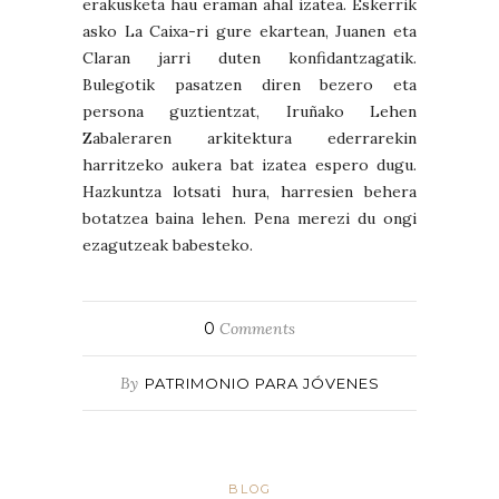
erakusketa hau eraman ahal izatea. Eskerrik
asko La Caixa-ri gure ekartean, Juanen eta
Claran jarri duten konfidantzagatik.
Bulegotik pasatzen diren bezero eta
persona guztientzat, Iruñako Lehen
Zabaleraren arkitektura ederrarekin
harritzeko aukera bat izatea espero dugu.
Hazkuntza lotsati hura, harresien behera
botatzea baina lehen. Pena merezi du ongi
ezagutzeak babesteko.
0
Comments
By
PATRIMONIO PARA JÓVENES
BLOG