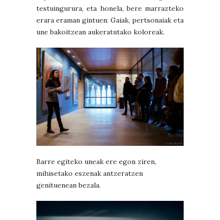
testuingurura, eta honela, bere marrazteko
erara eraman gintuen: Gaiak, pertsonaiak eta
une bakoitzean aukeratutako koloreak.
Barre egiteko uneak ere egon ziren,
mihisetako eszenak antzeratzen
genituenean bezala.