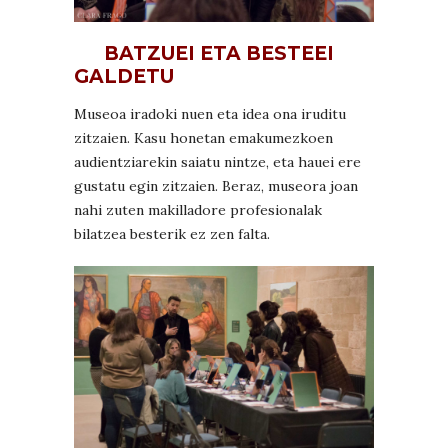
BATZUEI ETA BESTEEI
GALDETU
Museoa iradoki nuen eta idea ona iruditu
zitzaien. Kasu honetan emakumezkoen
audientziarekin saiatu nintze, eta hauei ere
gustatu egin zitzaien. Beraz, museora joan
nahi zuten makilladore profesionalak
bilatzea besterik ez zen falta.