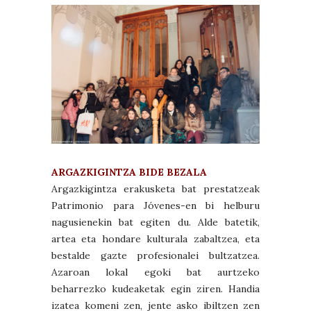
ARGAZKIGINTZA BIDE BEZALA
Argazkigintza erakusketa bat prestatzeak
Patrimonio para Jóvenes-en bi helburu
nagusienekin bat egiten du. Alde batetik,
artea eta hondare kulturala zabaltzea, eta
bestalde gazte profesionalei bultzatzea.
Azaroan lokal egoki bat aurtzeko
beharrezko kudeaketak egin ziren. Handia
izatea komeni zen, jente asko ibiltzen zen