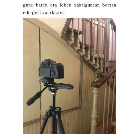
gune baten eta lehen zabalgunean bertan
edo gertu aurkiztea.