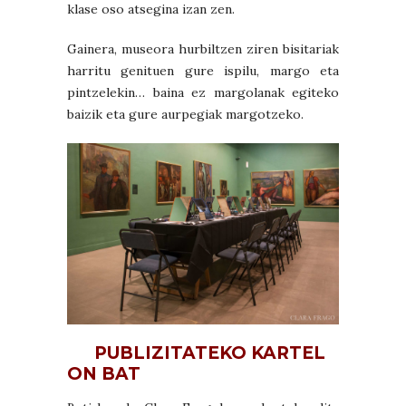
klase oso atsegina izan zen.
Gainera, museora hurbiltzen ziren bisitariak
harritu genituen gure ispilu, margo eta
pintzelekin… baina ez margolanak egiteko
baizik eta gure aurpegiak margotzeko.
PUBLIZITATEKO KARTEL
ON BAT