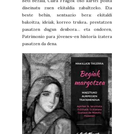
Beti bezala, Clara Fragok oso kartel polita
diseinatu zuen ekitaldia zabaltzeko. Eta
beste behin, sentsazio bera: ekitaldi
bakoitza, ideiak, korreo trukea.. prestatzen
pasatzen dugun denbora… eta ondoren,
Patrimonio para jóvenes-en historia izatera
pasatzen da dena.