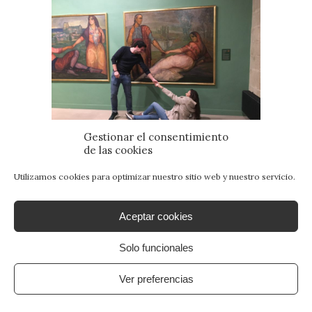
Gestionar el consentimiento
de las cookies
“
Los novios de Vozmediano
” bezalako
Utilizamos cookies para optimizar nuestro sitio web y nuestro servicio.
musika ere hautatu genuen margolanentzat.
Nataliak
Blur to the end
,
“Evening
party”
Aceptar cookies
obraren parean etzutea proposatu zigun.
Ikusi Evening party eta entzun kanta
hemen
.
Solo funcionales
Ver preferencias