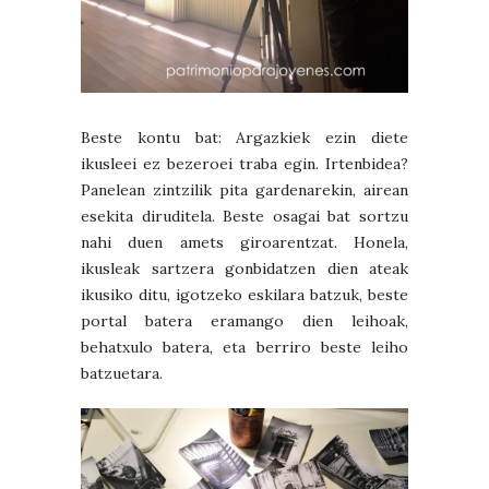
Beste kontu bat: Argazkiek ezin diete
ikusleei ez bezeroei traba egin. Irtenbidea?
Panelean zintzilik pita gardenarekin, airean
esekita diruditela. Beste osagai bat sortzu
nahi duen amets giroarentzat. Honela,
ikusleak sartzera gonbidatzen dien ateak
ikusiko ditu, igotzeko eskilara batzuk, beste
portal batera eramango dien leihoak,
behatxulo batera, eta berriro beste leiho
batzuetara.