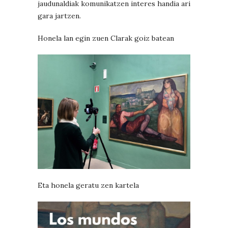
jaudunaldiak komunikatzen interes handia ari
gara jartzen.
Honela lan egin zuen Clarak goiz batean
Eta honela geratu zen kartela