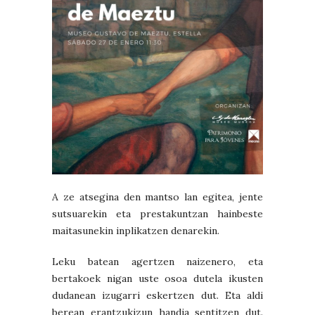
A ze atsegina den mantso lan egitea, jente
sutsuarekin eta prestakuntzan hainbeste
maitasunekin inplikatzen denarekin.
Leku batean agertzen naizenero, eta
bertakoek nigan uste osoa dutela ikusten
dudanean izugarri eskertzen dut. Eta aldi
berean erantzukizun handia sentitzen dut.