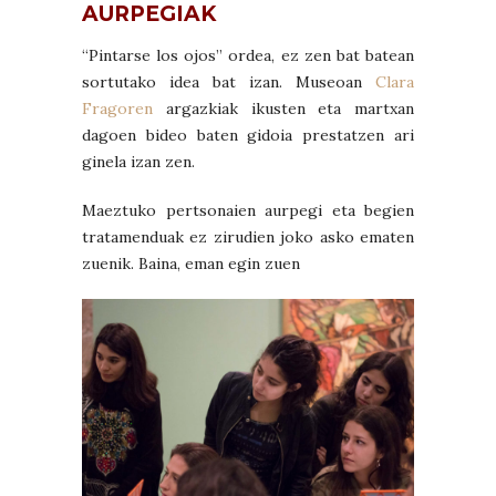
AURPEGIAK
“Pintarse los ojos” ordea, ez zen bat batean
sortutako idea bat izan. Museoan
Clara
Fragoren
argazkiak ikusten eta martxan
dagoen bideo baten gidoia prestatzen ari
ginela izan zen.
Maeztuko pertsonaien aurpegi eta begien
tratamenduak ez zirudien joko asko ematen
zuenik. Baina, eman egin zuen