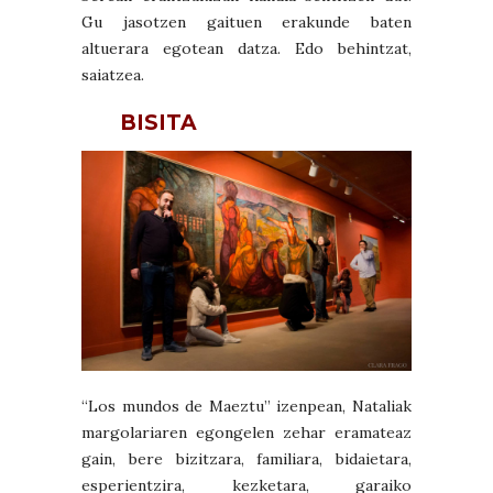
Gu jasotzen gaituen erakunde baten
altuerara egotean datza. Edo behintzat,
saiatzea.
BISITA
“Los mundos de Maeztu” izenpean, Nataliak
margolariaren egongelen zehar eramateaz
gain, bere bizitzara, familiara, bidaietara,
esperientzira, kezketara, garaiko