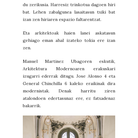
du zerikusia. Harresiz trinkotua dagoen hiri
bat. Lehen zabalgunea lasaitasun txiki bat
izan zen hiriaren espazio faltarentzat.
Eta arkitektoak haien lanei askatasun
gehiago eman ahal izateko tokia ere izan
zen.
Manuel Martinez Ubagoren eskutik,
Arkitektura Modernoaren erakuskari
izugarri ederrak ditugu. Jose Alonso 4 eta
General Chinchilla 6 kaleko eraikinak dira
modernistak. Denak harritu ziren
atalondoen edertasunaz ere, ez fatxadenaz
bakarrik.