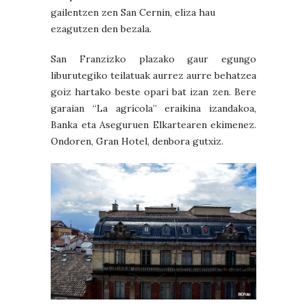
gailentzen zen San Cernin, eliza hau
ezagutzen den bezala.
San Franzizko plazako gaur egungo
liburutegiko teilatuak aurrez aurre behatzea
goiz hartako beste opari bat izan zen. Bere
garaian “La agrícola” eraikina izandakoa,
Banka eta Aseguruen Elkartearen ekimenez.
Ondoren, Gran Hotel, denbora gutxiz.