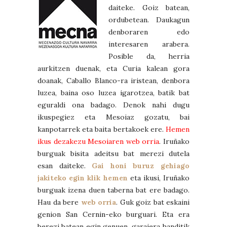
daiteke. Goiz batean,
ordubetean. Daukagun
denboraren edo
interesaren arabera.
Posible da, herria
aurkitzen duenak, eta Curia kalean gora
doanak, Caballo Blanco-ra iristean, denbora
luzea, baina oso luzea igarotzea, batik bat
eguraldi ona badago. Denok nahi dugu
ikuspegiez eta Mesoiaz gozatu, bai
kanpotarrek eta baita bertakoek ere.
Hemen
ikus dezakezu Mesoiaren web orria
. Iruñako
burguak bisita adeitsu bat merezi dutela
esan daiteke.
Gai honi buruz gehiago
jakiteko egin klik hemen
eta ikusi, Iruñako
burguak izena duen taberna bat ere badago.
Hau da bere
web orria
. Guk goiz bat eskaini
genion San Cernin-eko burguari. Eta era
berezi batean egin genuen, garaiera handitik