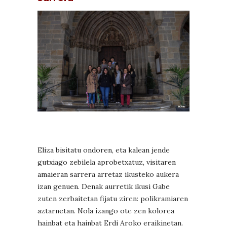
Eliza bisitatu ondoren, eta kalean jende
gutxiago zebilela aprobetxatuz, visitaren
amaieran sarrera arretaz ikusteko aukera
izan genuen. Denak aurretik ikusi Gabe
zuten zerbaitetan fijatu ziren: polikramiaren
aztarnetan. Nola izango ote zen kolorea
hainbat eta hainbat Erdi Aroko eraikinetan.