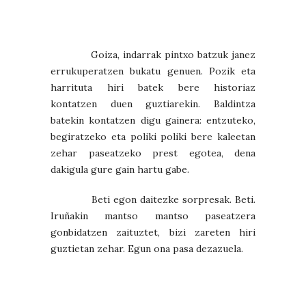
Goiza, indarrak pintxo batzuk janez
errukuperatzen bukatu genuen. Pozik eta
harrituta hiri batek bere historiaz
kontatzen duen guztiarekin. Baldintza
batekin kontatzen digu gainera: entzuteko,
begiratzeko eta poliki poliki bere kaleetan
zehar paseatzeko prest egotea, dena
dakigula gure gain hartu gabe.
Beti egon daitezke sorpresak. Beti.
Iruñakin mantso mantso paseatzera
gonbidatzen zaituztet, bizi zareten hiri
guztietan zehar. Egun ona pasa dezazuela.