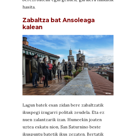
hasita.
Zabaltza bat Ansoleaga
kalean
Lagun batek esan zidan bere zabaltzatik
ikuspegi izugarri politak zeudela. Eta ez
nuen zalantzarik izan. Humeekin joaten
uztea eskatu nion, San Saturnino beste
ikuspuntu batetik ikus zezaten. Bertatik