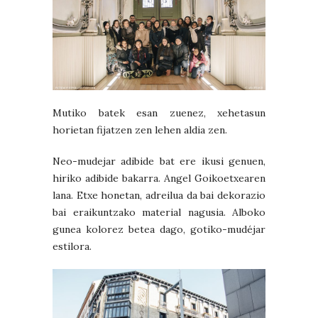
Mutiko batek esan zuenez, xehetasun
horietan fijatzen zen lehen aldia zen.
Neo-mudejar adibide bat ere ikusi genuen,
hiriko adibide bakarra. Angel Goikoetxearen
lana. Etxe honetan, adreilua da bai dekorazio
bai eraikuntzako material nagusia. Alboko
gunea kolorez betea dago, gotiko-mudéjar
estilora.