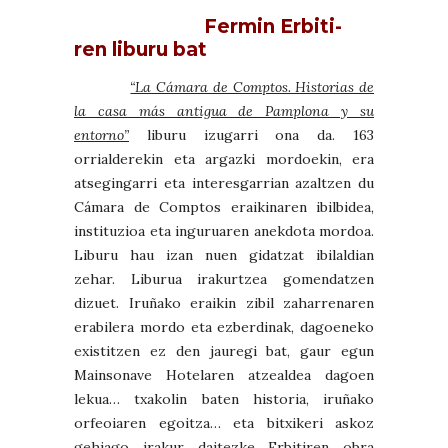
Fermin Erbiti-
ren liburu bat
“La Cámara de Comptos. Historias de
la casa más antigua de Pamplona y su
entorno”
liburu izugarri ona da. 163
orrialderekin eta argazki mordoekin, era
atsegingarri eta interesgarrian azaltzen du
Cámara de Comptos eraikinaren ibilbidea,
instituzioa eta inguruaren anekdota mordoa.
Liburu hau izan nuen gidatzat ibilaldian
zehar. Liburua irakurtzea gomendatzen
dizuet. Iruñako eraikin zibil zaharrenaren
erabilera mordo eta ezberdinak, dagoeneko
existitzen ez den jauregi bat, gaur egun
Mainsonave Hotelaren atzealdea dagoen
lekua… txakolin baten historia, iruñako
orfeoiaren egoitza… eta bitxikeri askoz
gehiago irakur daitezke Erbitiren obra