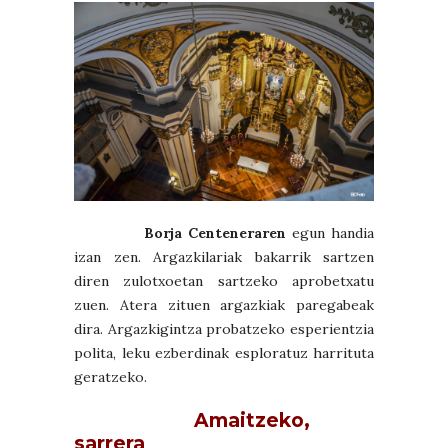
Borja Centeneraren
egun handia
izan zen. Argazkilariak bakarrik sartzen
diren zulotxoetan sartzeko aprobetxatu
zuen. Atera zituen argazkiak paregabeak
dira. Argazkigintza probatzeko esperientzia
polita, leku ezberdinak esploratuz harrituta
geratzeko.
Amaitzeko,
sarrera