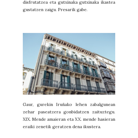
disfrutatzea eta gutxinaka gutxinaka ikastea
gustatzen zaigu. Presarik gabe.
Gaur, gurekin Iruñako lehen zabalgunean
zehar paseatzera gonbidatzen zaituztegu.
XIX. Mende amaieran eta XX. mende hasieran
eraiki zenetik geratzen dena ikustera.