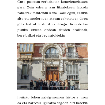
Gure paseoan zerbaitetaz kontzientziatzen
gara: Zein ederra izan litzatekeen fatxada
zaharrak mantendu izana. Gaur egun, eraikin
altu eta modernoen atzean ezkutatzen diren
gutxi batzuk besterik ez ditugu. Hiru edo lau
pisuko etxeen ondoan dauden eraikinak,
bere balkoi eta begiratokiekin.
Iruñako lehen zabalgunearen historia luzea
da eta harresiz iguratua dagoen hiri batekin