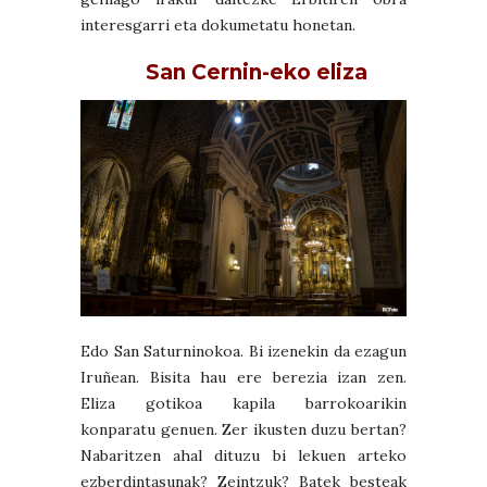
interesgarri eta dokumetatu honetan.
San Cernin-eko eliza
Edo San Saturninokoa. Bi izenekin da ezagun
Iruñean. Bisita hau ere berezia izan zen.
Eliza gotikoa kapila barrokoarikin
konparatu genuen. Zer ikusten duzu bertan?
Nabaritzen ahal dituzu bi lekuen arteko
ezberdintasunak? Zeintzuk? Batek besteak