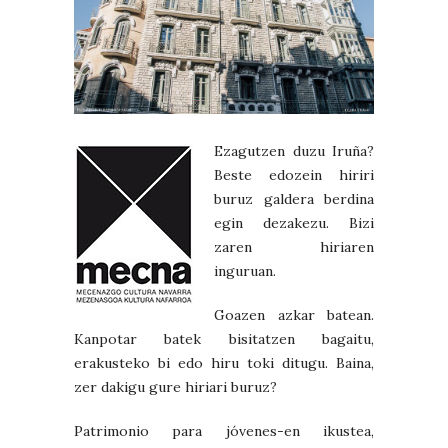
Ezagutzen duzu Iruña?
Beste edozein hiriri
buruz galdera berdina
egin dezakezu. Bizi
zaren hiriaren
inguruan.
Goazen azkar batean.
Kanpotar batek bisitatzen bagaitu,
erakusteko bi edo hiru toki ditugu. Baina,
zer dakigu gure hiriari buruz?
Patrimonio para jóvenes-en ikustea,