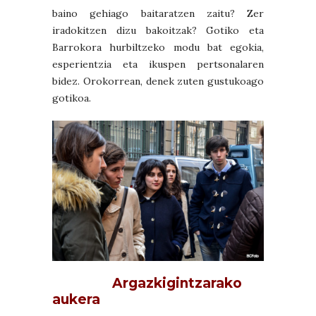
baino gehiago baitaratzen zaitu? Zer
iradokitzen dizu bakoitzak? Gotiko eta
Barrokora hurbiltzeko modu bat egokia,
esperientzia eta ikuspen pertsonalaren
bidez. Orokorrean, denek zuten gustukoago
gotikoa.
Argazkigintzarako
aukera