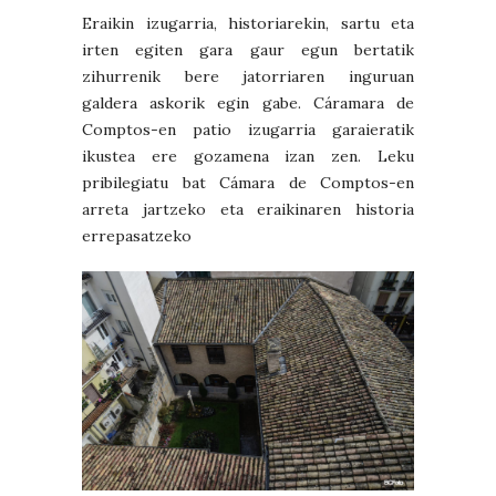
Eraikin izugarria, historiarekin, sartu eta
irten egiten gara gaur egun bertatik
zihurrenik bere jatorriaren inguruan
galdera askorik egin gabe. Cáramara de
Comptos-en patio izugarria garaieratik
ikustea ere gozamena izan zen. Leku
pribilegiatu bat Cámara de Comptos-en
arreta jartzeko eta eraikinaren historia
errepasatzeko