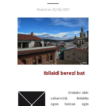
Posted on 25/04/2017
Ibilaldi berezi bat
Iruñako alde
zaharretik ibilaldia
egun batean egin