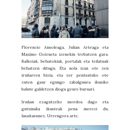
Florencio Ansoleaga, Julian Arteaga eta
Maximo Goizueta izenekin trebatzen gara.
Balkoiak, behatokiak, portalak eta teilatuak
behatzen ditugu. Eta nola izan ote zen
iruñarren bizia, eta zer pentsatuko ote
zuten gaur egungo zabalgunea ikusiko
balute galdetzen diogu geure buruari.
Iruñan ezagutzeko mordoa dago eta
gutxinaka ikusteak pena merezi du,
lasaitasunez. Urrengora arte.