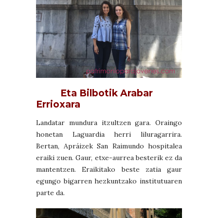
Eta Bilbotik Arabar
Errioxara
Landatar mundura itzultzen gara. Oraingo
honetan Laguardia herri liluragarrira.
Bertan, Apráizek San Raimundo hospitalea
eraiki zuen. Gaur, etxe-aurrea besterik ez da
mantentzen. Eraikitako beste zatia gaur
egungo bigarren hezkuntzako institutuaren
parte da.