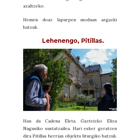
azaltzeko.
Hemen doaz lapurpen moduan argazki
batzuk.
Lehenengo, Pitillas.
Hau da Cadena Eleta. Gazteizko Eliza
Nagusiko sustatzailea. Hari esker geratzen
dira Pitillas herrian objektu liturgiko batzuk.