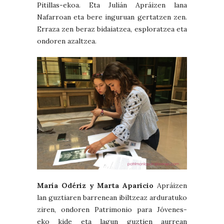
Pitillas-ekoa. Eta Julián Apráizen lana
Nafarroan eta bere inguruan gertatzen zen.
Erraza zen beraz bidaiatzea, esploratzea eta
ondoren azaltzea.
María Odériz y Marta Aparicio
Apráizen
lan guztiaren barrenean ibiltzeaz arduratuko
ziren, ondoren Patrimonio para Jóvenes-
eko kide eta lagun guztien aurrean