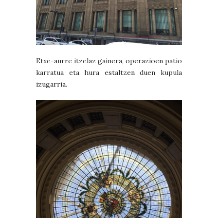
Etxe-aurre itzelaz gainera, operazioen patio
karratua eta hura estaltzen duen kupula
izugarria.