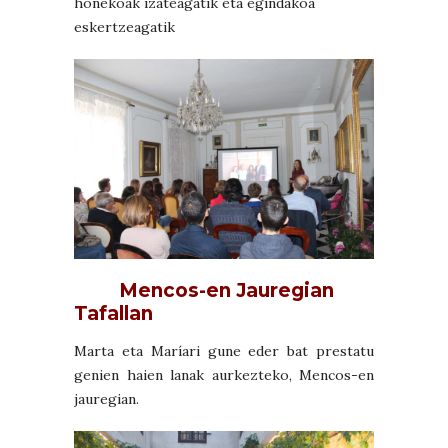
honekoak izateagatik eta egindakoa
eskertzeagatik
Mencos-en Jauregian
Tafallan
Marta eta Maríari gune eder bat prestatu
genien haien lanak aurkezteko, Mencos-en
jauregian.