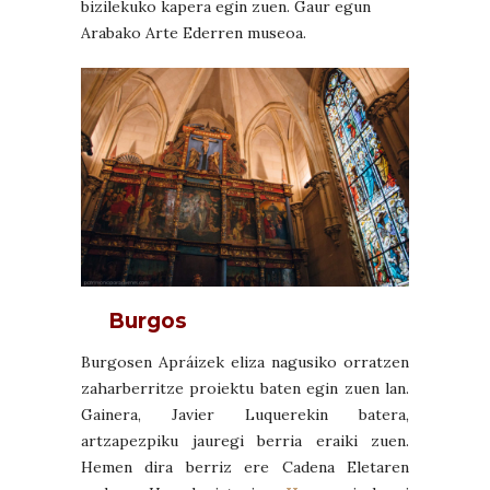
bizilekuko kapera egin zuen. Gaur egun
Arabako Arte Ederren museoa.
Burgos
Burgosen Apráizek eliza nagusiko orratzen
zaharberritze proiektu baten egin zuen lan.
Gainera, Javier Luquerekin batera,
artzapezpiku jauregi berria eraiki zuen.
Hemen dira berriz ere Cadena Eletaren