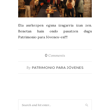
Eta aurkezpen eguna izugarria izan zen.
Benetan hain ondo pasatzen dugu
Patrimonio para Jóvenes-en!!!!
0
Comments
By
PATRIMONIO PARA JÓVENES