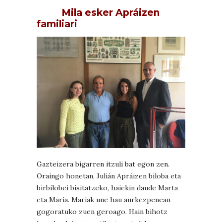
Mila esker Apráizen
familiari
Gazteizera bigarren itzuli bat egon zen.
Oraingo honetan, Julián Apráizen biloba eta
birbilobei bisitatzeko, haiekin daude Marta
eta María. Maríak une hau aurkezpenean
gogoratuko zuen geroago. Hain bihotz