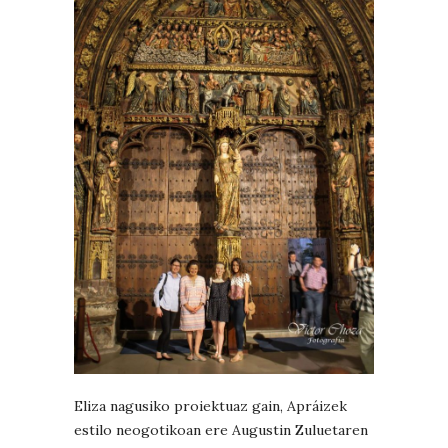
Eliza nagusiko proiektuaz gain, Apráizek
estilo neogotikoan ere Augustin Zuluetaren