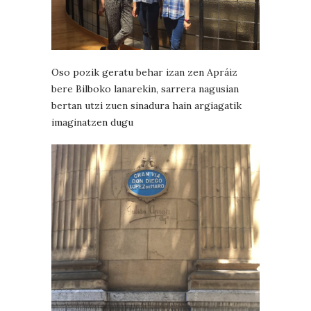
Oso pozik geratu behar izan zen Apráiz
bere Bilboko lanarekin, sarrera nagusian
bertan utzi zuen sinadura hain argiagatik
imaginatzen dugu