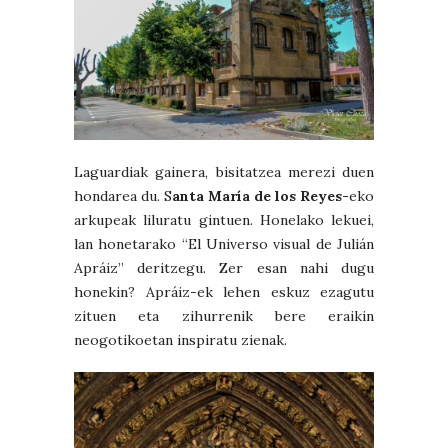
Laguardiak gainera, bisitatzea merezi duen
hondarea du. S
anta María de los Reyes-
eko
arkupeak liluratu gintuen. Honelako lekuei,
lan honetarako “El Universo visual de Julián
Apráiz” deritzegu. Zer esan nahi dugu
honekin? Apráiz-ek lehen eskuz ezagutu
zituen eta zihurrenik bere eraikin
neogotikoetan inspiratu zienak.