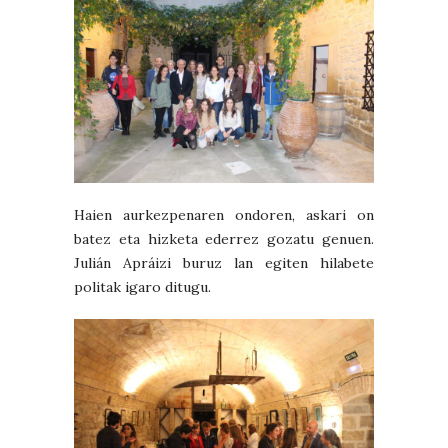
Haien aurkezpenaren ondoren, askari on
batez eta hizketa ederrez gozatu genuen.
Julián Apráizi buruz lan egiten hilabete
politak igaro ditugu.