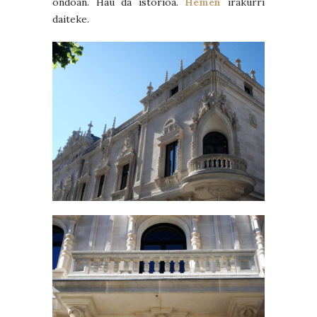
ondoan. Hau da istorioa.
Hemen
irakurri
daiteke.