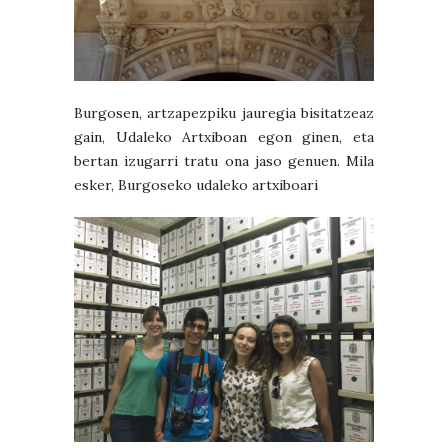
Burgosen, artzapezpiku jauregia bisitatzeaz
gain, Udaleko Artxiboan egon ginen, eta
bertan izugarri tratu ona jaso genuen. Mila
esker, Burgoseko udaleko artxiboari