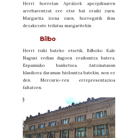
Herri horretan Apráizek apezpikuaren
arrebarentzat ere etxe bat eraiki zuen.
Margarita izena zuen, horregatik ikus
dezakezute teilatua margaritekin
Bilbo
Herri txiki bateko etxetik, Bilboko Kale
Nagusi erdian dagoen eraikuntza batera.
Espainiako banketxea. Antzinatasun
klasikora daraman hizkuntza batekin, non ez
den Mercurio-ren errepresentazioa
faltatzen.