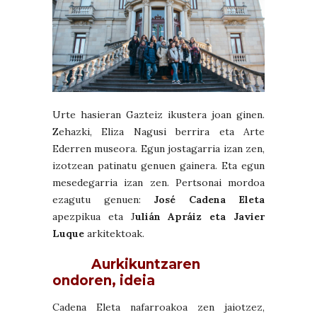
Urte hasieran Gazteiz ikustera joan ginen.
Zehazki, Eliza Nagusi berrira eta Arte
Ederren museora. Egun jostagarria izan zen,
izotzean patinatu genuen gainera. Eta egun
mesedegarria izan zen. Pertsonai mordoa
ezagutu genuen:
José Cadena Eleta
apezpikua eta J
ulián Apráiz eta Javier
Luque
arkitektoak.
Aurkikuntzaren
ondoren, ideia
Cadena Eleta nafarroakoa zen jaiotzez,