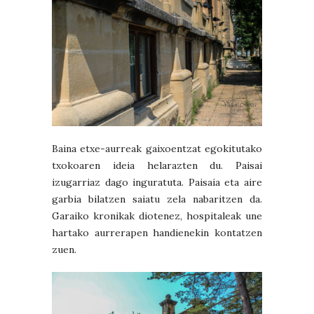
Baina etxe-aurreak gaixoentzat egokitutako
txokoaren ideia helarazten du. Paisai
izugarriaz dago inguratuta. Paisaia eta aire
garbia bilatzen saiatu zela nabaritzen da.
Garaiko kronikak diotenez, hospitaleak une
hartako aurrerapen handienekin kontatzen
zuen.