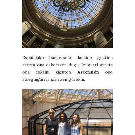
Espainiako banketxeko lankide guztien
arreta ona eskertzen dugu. Izugarri arreta
ona eskaini ziguten.
Ascensión
oso
atsegingarria izan zen gurekin.