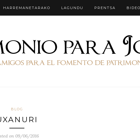
HARREMANETARAKO
LAGUNDU
PRENTSA
BIDE
BLOG
UXANURI
sted on 09/06/2016