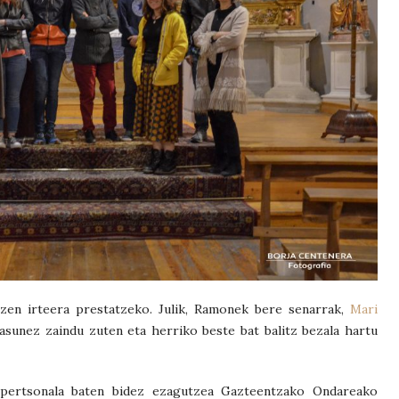
zen irteera prestatzeko. Julik, Ramonek bere senarrak,
Mari
asunez zaindu zuten eta herriko beste bat balitz bezala hartu
 pertsonala baten bidez ezagutzea Gazteentzako Ondareako