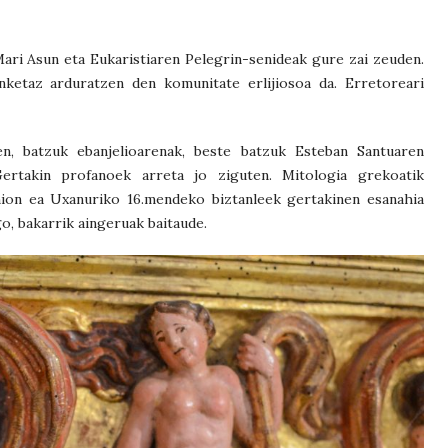
ari Asun eta Eukaristiaren Pelegrin-senideak gure zai zeuden.
ketaz arduratzen den komunitate erlijiosoa da. Erretoreari
uen, batzuk ebanjelioarenak, beste batzuk Esteban Santuaren
Gertakin profanoek arreta jo ziguten. Mitologia grekoatik
enion ea Uxanuriko 16.mendeko biztanleek gertakinen esanahia
o, bakarrik aingeruak baitaude.