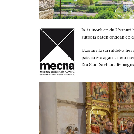
Ia-ia inork ez du Uxanuri
autobia baten ondoan ez d
Uxanuri Lizarraldeko herri
paisaia zoragarria, eta me
Eta San Esteban eliz nagus