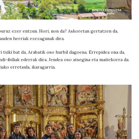
 buruz ezer entzun. Hori, non da? Askoretan gertatzen da,
auden herriak ezezagunak dira.
 txiki bat da, Arabatik oso hurbil dagoena. Errepidea ona da,
ndi-ibiliak ederrak dira. Jendea oso atsegina eta maitekorra da.
iako erretaula, ikaragarria.