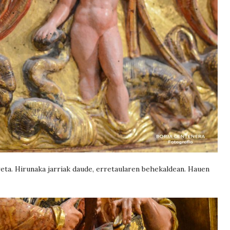
eta. Hirunaka jarriak daude, erretaularen behekaldean. Hauen