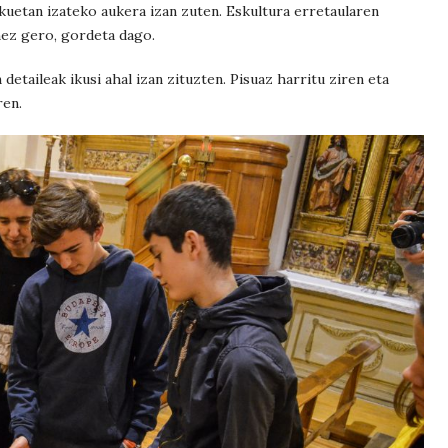
kuetan izateko aukera izan zuten. Eskultura erretaularen
ez gero, gordeta dago.
 detaileak ikusi ahal izan zituzten. Pisuaz harritu ziren eta
ren.