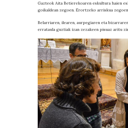
Gazteok Aita Betierekoaren eskultura haien es
goikaldean zegoen. Erortzeko arriskua zegoen
Belarriaren, ilearen, aurpegiaren eta bizarraren
errataula guztiak izan zezakeen pisuaz aritu zi