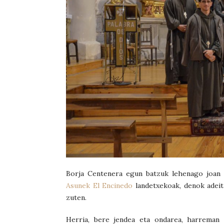
Borja Centenera egun batzuk lehenago joan 
Asunek El Encinedo
landetxekoak, denok adeit
zuten.
Herria, bere jendea eta ondarea, harreman