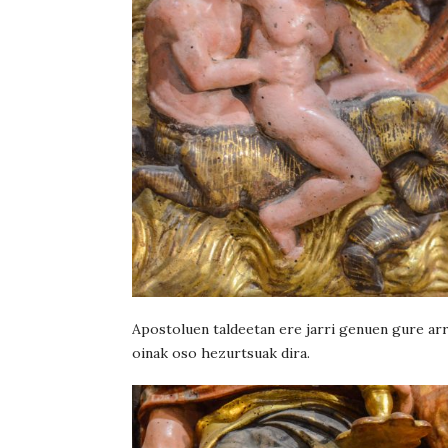
Apostoluen taldeetan ere jarri genuen gure arr
oinak oso hezurtsuak dira.