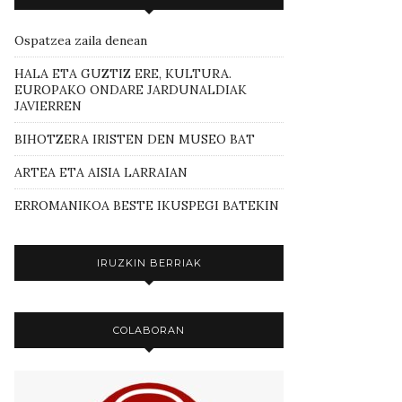
Ospatzea zaila denean
HALA ETA GUZTIZ ERE, KULTURA.
EUROPAKO ONDARE JARDUNALDIAK
JAVIERREN
BIHOTZERA IRISTEN DEN MUSEO BAT
ARTEA ETA AISIA LARRAIAN
ERROMANIKOA BESTE IKUSPEGI BATEKIN
IRUZKIN BERRIAK
COLABORAN