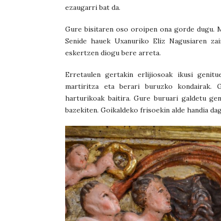
ezaugarri bat da.
Gure bisitaren oso oroipen ona gorde dugu. M
Senide hauek Uxanuriko Eliz Nagusiaren zain
eskertzen diogu bere arreta.
Erretaulen gertakin erlijiosoak ikusi genit
martiritza eta berari buruzko kondairak. 
harturikoak baitira. Gure buruari galdetu g
bazekiten. Goikaldeko frisoekin alde handia dag