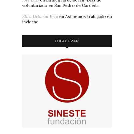
José Luis
en
La alegría de servir. Días de
voluntariado en San Pedro de Cardeña
Elisa Urtasun Erro
en
Así hemos trabajado en
invierno
COLABORAN