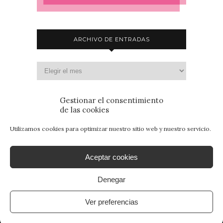
ARCHIVO DE ENTRADAS
Gestionar el consentimiento
de las cookies
Utilizamos cookies para optimizar nuestro sitio web y nuestro servicio.
Aceptar cookies
Denegar
© 2015 - Patrimonio para Jóvenes. Todos los
derechos reservados.
Aviso Legal
|
Política de
Ver preferencias
Privacidad
|
Política de Cookies
. By
SANcotec.com