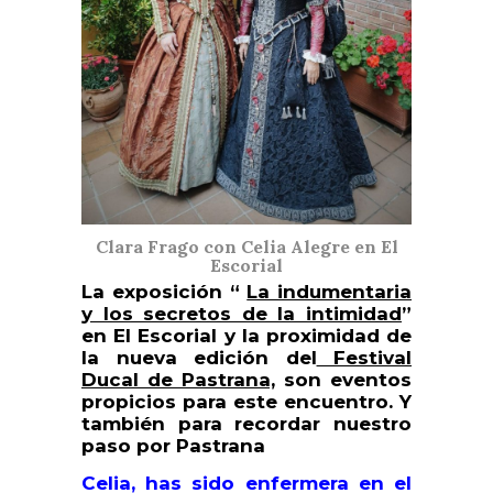
Clara Frago con Celia Alegre en El
Escorial
La exposición “
La indumentaria
y los secretos de la intimidad
”
en El Escorial y la proximidad de
la nueva edición del
Festival
Ducal de Pastrana,
son eventos
propicios para este encuentro. Y
también para recordar nuestro
paso por Pastrana
Celia, has sido enfermera en el