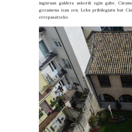
inguruan galdera askorik egin gabe. Cáram
gozamena izan zen. Leku pribilegiatu bat Cá
errepasatzeko