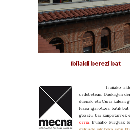
Ibilaldi berezi bat
Iruñako alde 
ordubetean. Daukagun den
duenak, eta Curia kalean g
luzea igarotzea, batik ba
gozatu, bai kanpotarrek 
orria
. Iruñako burguak bi
gehiago jakiteko egin k