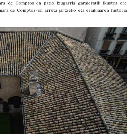
ara de Comptos-en patio izugarria garaieratik ikustea ere
mara de Comptos-en arreta jartzeko eta eraikinaren historia