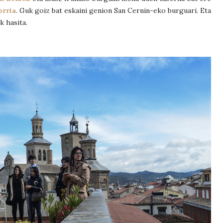
orria
. Guk goiz bat eskaini genion San Cernin-eko burguari. Eta
k hasita.