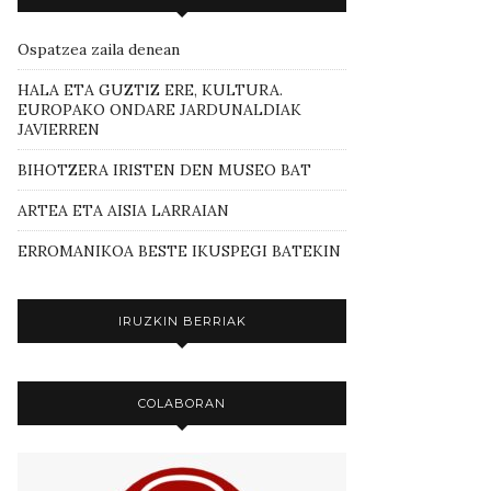
Ospatzea zaila denean
HALA ETA GUZTIZ ERE, KULTURA.
EUROPAKO ONDARE JARDUNALDIAK
JAVIERREN
BIHOTZERA IRISTEN DEN MUSEO BAT
ARTEA ETA AISIA LARRAIAN
ERROMANIKOA BESTE IKUSPEGI BATEKIN
IRUZKIN BERRIAK
COLABORAN