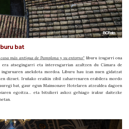
iburu bat
 casa más antigua de Pamplona y su entorno”
liburu izugarri ona
, era atsegingarri eta interesgarrian azaltzen du Cámara de
ta inguruaren anekdota mordoa. Liburu hau izan nuen gidatzat
zen dizuet. Iruñako eraikin zibil zaharrenaren erabilera mordo
jauregi bat, gaur egun Mainsonave Hotelaren atzealdea dagoen
eoiaren egoitza… eta bitxikeri askoz gehiago irakur daitezke
netan.