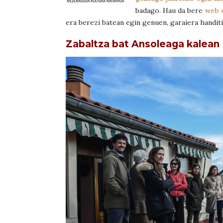
badago. Hau da bere
web 
era berezi batean egin genuen, garaiera handiti
Zabaltza bat Ansoleaga kalean