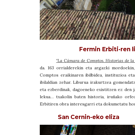
Fermin Erbiti-ren l
“La Cámara de Comptos. Historias de la
da. 163 orrialderekin eta argazki mordoekin
Comptos eraikinaren ibilbidea, instituzioa e
ibilaldian zehar. Liburua irakurtzea gomendat
eta ezberdinak, dagoeneko existitzen ez den 
lekua… txakolin baten historia, iruñako orf
Erbitiren obra interesgarri eta dokumetatu ho
San Cernin-eko eliza