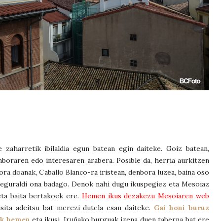
zaharretik ibilaldia egun batean egin daiteke. Goiz batean,
boraren edo interesaren arabera. Posible da, herria aurkitzen
ora doanak, Caballo Blanco-ra iristean, denbora luzea, baina oso
t eguraldi ona badago. Denok nahi dugu ikuspegiez eta Mesoiaz
eta baita bertakoek ere.
Hemen ikus dezakezu Mesoiaren web
sita adeitsu bat merezi dutela esan daiteke.
Gai honi buruz
lik hemen
eta ikusi, Iruñako burguak izena duen taberna bat ere