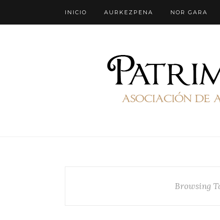
INICIO
AURKEZPENA
NOR GARA
Browsing T