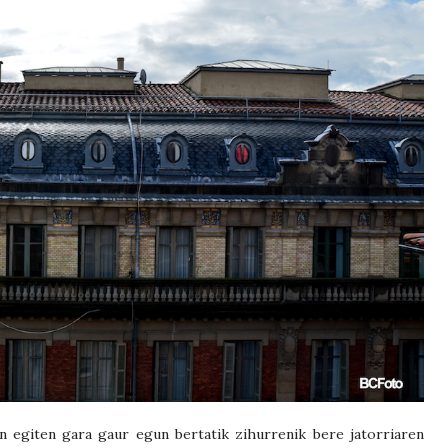
ten egiten gara gaur egun bertatik zihurrenik bere jatorriaren