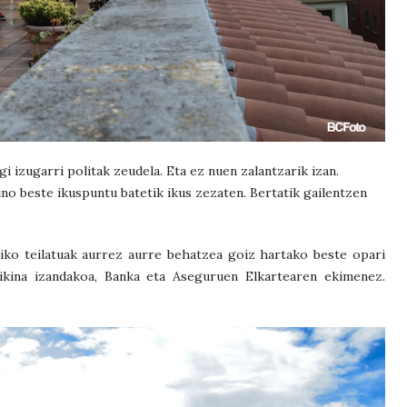
i izugarri politak zeudela. Eta ez nuen zalantzarik izan.
no beste ikuspuntu batetik ikus zezaten. Bertatik gailentzen
.
iko teilatuak aurrez aurre behatzea goiz hartako beste opari
aikina izandakoa, Banka eta Aseguruen Elkartearen ekimenez.