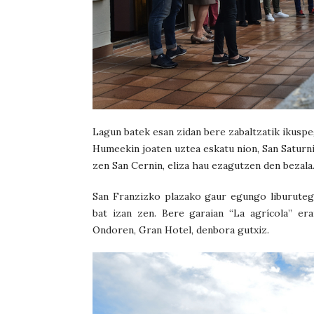
Lagun batek esan zidan bere zabaltzatik ikuspeg
Humeekin joaten uztea eskatu nion, San Saturni
zen San Cernin, eliza hau ezagutzen den bezala
San Franzizko plazako gaur egungo liburuteg
bat izan zen. Bere garaian “La agrícola” er
Ondoren, Gran Hotel, denbora gutxiz.