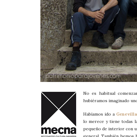
No es habitual comenza
hubiéramos imaginado uno
Habíamos ido a
Genevilla
lo merece y tiene todas 
pequeño de interior con 
general. También hemos h